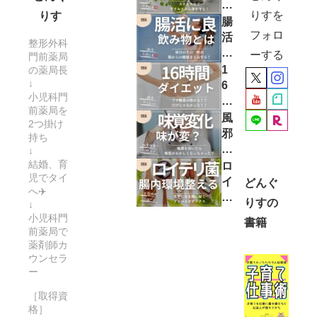
は
りすを
りす
風
腸
フォロ
邪
活
整形外科
に
に
ーする
門前薬局
効
効
1
の薬局長
く
↓
果
6
小児科門
？
的
時
前薬局を
子
な
間
風
2つ掛け
ど
飲
ダ
邪
持ち
も
み
イ
を
↓
を
物
エ
結婚、育
引
ロ
守
で
児でタイ
ッ
く
イ
どんぐ
へ✈️
る
、
ト
と
テ
りすの
↓
た
毎
は
味
リ
小児科門
め
書籍
日
酵
覚
菌
前薬局で
に
元
素
が
サ
薬剤師カ
今
気
ド
敏
ウンセラ
プ
日
！
ー
リ
感
リ
か
健
ン
に
で
［取得資
ら
康
ク
な
整
格］
で