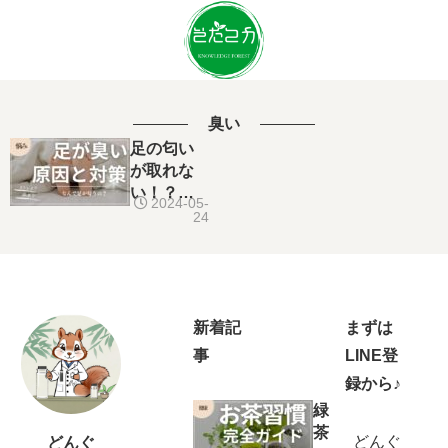
臭い
足の匂い
が取れな
い！？な
2024-05-
ぜ匂う？
24
足の臭い
を撃退！
原因と対
策をわか
りやすく
新着記
まずは
解説
事
LINE登
録から♪
緑
茶
どんぐ
どんぐ