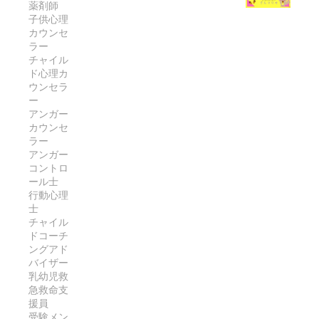
的
を
る
え
薬剤師
き
な
活
の
子供心理
る
る
体
カウンセ
用
は
！
「
ラー
を
す
な
腸
チャイル
お
取
べ
ぜ
内
ド心理カ
茶
り
し
？
環
ウンセラ
習
戻
！
境
ー
慣
す
忙
アンガー
か
」
完
し
カウンセ
ら
の
ラー
全
い
美
アンガー
完
ガ
マ
と
コントロ
全
イ
マ
健
ール士
ガ
ド
で
康
行動心理
イ
も
を
士
ド
無
チャイル
サ
ドコーチ
理
ポ
ングアド
な
ー
バイザー
く
ト
乳幼児救
続
す
急救命支
け
る
援員
ら
受験メン
方