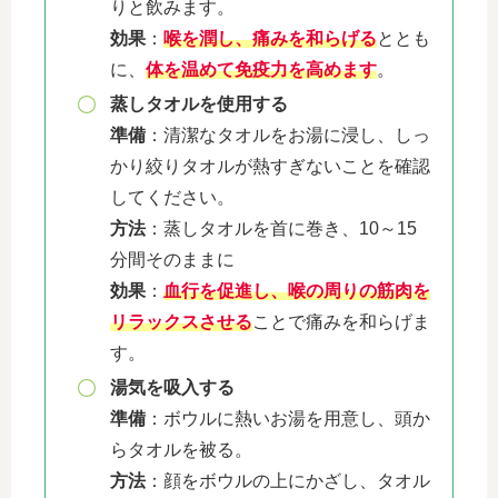
りと飲みます。
効果
：
喉を潤し、痛みを和らげる
ととも
に、
体を温めて免疫力を高めます
。
蒸しタオルを使用する
準備
：清潔なタオルをお湯に浸し、しっ
かり絞りタオルが熱すぎないことを確認
してください。
方法
：蒸しタオルを首に巻き、10～15
分間そのままに
効果
：
血行を促進し、喉の周りの筋肉を
リラックスさせる
ことで痛みを和らげま
す。
湯気を吸入する
準備
：ボウルに熱いお湯を用意し、頭か
らタオルを被る。
方法
：顔をボウルの上にかざし、タオル