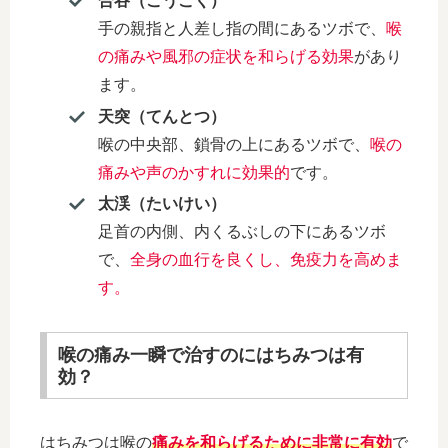
合谷（ごうこく）
手の親指と人差し指の間にあるツボで、
喉
の痛みや風邪の症状を和らげる効果
があり
ます。
天突（てんとつ）
喉の中央部、鎖骨の上にあるツボで、
喉の
痛みや声のかすれに効果的
です。
太渓（たいけい）
足首の内側、内くるぶしの下にあるツボ
で、
全身の血行を良くし、免疫力を高めま
す。
喉の痛み一瞬で治すのにはちみつは有
効？
はちみつは喉の
痛みを和らげるために非常に有効
で