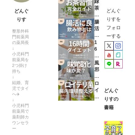
ら
供
緑
に
理
な
で
茶
どんぐ
どんぐ
入
な
い
も
は
りすを
りす
る
く
最
か
風
腸
も
続
強
フォロ
か
邪
活
整形外科
の
け
の
る
に
に
ーする
門前薬局
！
ら
飲
！
効
効
1
の薬局長
れ
ま
ど
く
↓
果
6
る“
小児科門
せ
の
？
的
時
や
前薬局を
方
く
子
な
間
風
2つ掛け
せ
！
ら
ど
飲
ダ
邪
持ち
習
い
も
み
イ
を
↓
慣”
で
を
物
エ
結婚、育
引
ロ
の
治
守
で
児でタイ
ッ
く
イ
どんぐ
作
る
へ✈️
る
、
ト
と
テ
りすの
り
↓
の
た
毎
は
味
リ
小児科門
方
か
め
書籍
日
酵
覚
菌
前薬局で
が
に
元
素
が
サ
薬剤師カ
知
今
気
ド
敏
ウンセラ
プ
り
日
！
ー
リ
感
リ
た
か
健