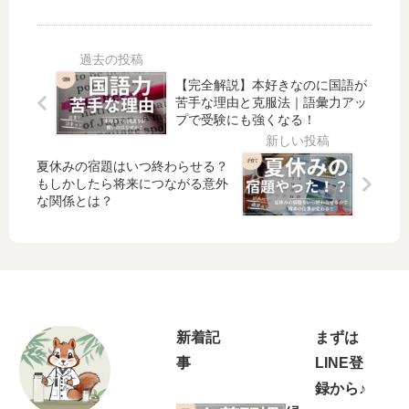
ッ
酵
の
症
チ
素
上
に
リ
ド
手
は
？
リ
な
ど
【完全解説】本好きなのに国語が
食
ン
飲
ん
苦手な理由と克服法｜語彙力アッ
べ
ク
み
な
プで受験にも強くなる！
物
を
方
人
で
活
を
が
夏
用
夏休みの宿題はいつ終わらせる？
知
な
もしかしたら将来につながる意外
を
す
っ
る
な関係とは？
乗
べ
て
？
り
し
る
原
切
！
？
因
る
忙
本
は
！
し
当
ス
コ
い
は
ト
ン
マ
み
レ
新着記
まずは
ビ
マ
ん
ス
事
LINE登
ニ
で
な
？
で
も
録から♪
知
子
手
無