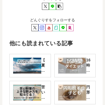
どんぐりすをフォローする
他にも読まれている記事
【
16
夏
時
バ
間
テ
ダ
】
イ
対
エ
苦
円
策
ッ
い
形
は
ト
粉
脱
バ
は
薬
毛