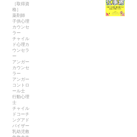
ン
に
で
［取得資
い
ら
康
ク
な
整
格］
！
で
的
を
る
え
薬剤師
き
な
活
の
子供心理
る
る
体
カウンセ
用
は
！
「
ラー
を
す
な
腸
チャイル
お
取
べ
ぜ
内
ド心理カ
茶
り
し
？
環
ウンセラ
習
戻
！
境
ー
慣
す
忙
アンガー
か
」
完
し
カウンセ
ら
の
ラー
全
い
美
アンガー
完
ガ
マ
と
コントロ
全
イ
マ
健
ール士
ガ
ド
で
康
行動心理
イ
も
を
士
ド
無
チャイル
サ
ドコーチ
理
ポ
ングアド
な
ー
バイザー
く
ト
乳幼児救
続
す